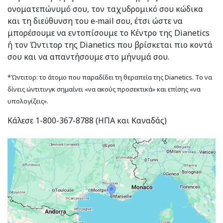
ονοματεπώνυμό σου, τον ταχυδρομικό σου κώδικα
και τη διεύθυνση του e‑mail σου, έτσι ώστε να
μπορέσουμε να εντοπίσουμε το Κέντρο της Dianetics
ή τον Ώντιτορ της Dianetics που βρίσκεται πιο κοντά
σου και να απαντήσουμε στο μήνυμά σου.
*Ώντιτορ: το άτομο που παραδίδει τη θεραπεία της Dianetics. Το να
δίνεις ώντιτινγκ σημαίνει «να ακούς προσεκτικά» και επίσης «να
υπολογίζεις».
Κάλεσε 1-800-367-8788 (ΗΠΑ και Καναδάς)