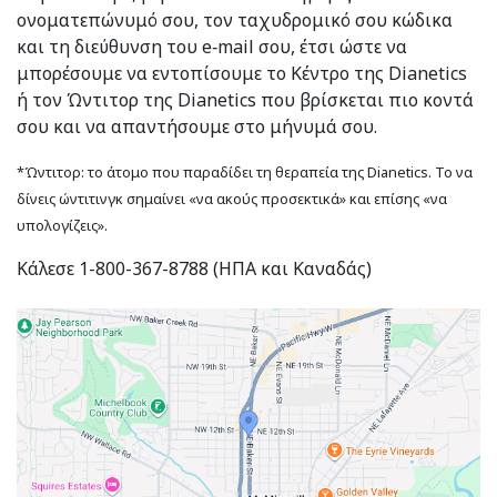
ονοματεπώνυμό σου, τον ταχυδρομικό σου κώδικα
και τη διεύθυνση του e‑mail σου, έτσι ώστε να
μπορέσουμε να εντοπίσουμε το Κέντρο της Dianetics
ή τον Ώντιτορ της Dianetics που βρίσκεται πιο κοντά
σου και να απαντήσουμε στο μήνυμά σου.
*Ώντιτορ: το άτομο που παραδίδει τη θεραπεία της Dianetics. Το να
δίνεις ώντιτινγκ σημαίνει «να ακούς προσεκτικά» και επίσης «να
υπολογίζεις».
Κάλεσε 1-800-367-8788 (ΗΠΑ και Καναδάς)