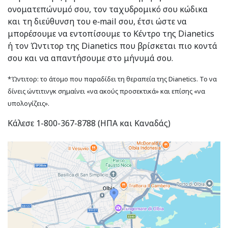
ονοματεπώνυμό σου, τον ταχυδρομικό σου κώδικα
και τη διεύθυνση του e‑mail σου, έτσι ώστε να
μπορέσουμε να εντοπίσουμε το Κέντρο της Dianetics
ή τον Ώντιτορ της Dianetics που βρίσκεται πιο κοντά
σου και να απαντήσουμε στο μήνυμά σου.
*Ώντιτορ: το άτομο που παραδίδει τη θεραπεία της Dianetics. Το να
δίνεις ώντιτινγκ σημαίνει «να ακούς προσεκτικά» και επίσης «να
υπολογίζεις».
Κάλεσε 1-800-367-8788 (ΗΠΑ και Καναδάς)