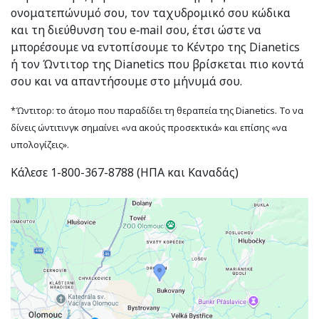
ονοματεπώνυμό σου, τον ταχυδρομικό σου κώδικα
και τη διεύθυνση του e‑mail σου, έτσι ώστε να
μπορέσουμε να εντοπίσουμε το Κέντρο της Dianetics
ή τον Ώντιτορ της Dianetics που βρίσκεται πιο κοντά
σου και να απαντήσουμε στο μήνυμά σου.
*Ώντιτορ: το άτομο που παραδίδει τη θεραπεία της Dianetics. Το να
δίνεις ώντιτινγκ σημαίνει «να ακούς προσεκτικά» και επίσης «να
υπολογίζεις».
Κάλεσε 1-800-367-8788 (ΗΠΑ και Καναδάς)