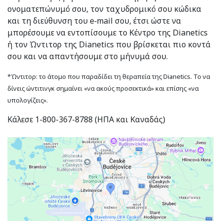
ονοματεπώνυμό σου, τον ταχυδρομικό σου κώδικα
και τη διεύθυνση του e‑mail σου, έτσι ώστε να
μπορέσουμε να εντοπίσουμε το Κέντρο της Dianetics
ή τον Ώντιτορ της Dianetics που βρίσκεται πιο κοντά
σου και να απαντήσουμε στο μήνυμά σου.
*Ώντιτορ: το άτομο που παραδίδει τη θεραπεία της Dianetics. Το να
δίνεις ώντιτινγκ σημαίνει «να ακούς προσεκτικά» και επίσης «να
υπολογίζεις».
Κάλεσε 1-800-367-8788 (ΗΠΑ και Καναδάς)