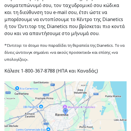
ονοματεπώνυμό σου, τον ταχυδρομικό σου κώδικα
και τη διεύθυνση του e‑mail σου, έτσι ώστε να
μπορέσουμε να εντοπίσουμε το Κέντρο της Dianetics
ή τον Ώντιτορ της Dianetics που βρίσκεται πιο κοντά
σου και να απαντήσουμε στο μήνυμά σου.
*Ώντιτορ: το άτομο που παραδίδει τη θεραπεία της Dianetics. Το να
δίνεις ώντιτινγκ σημαίνει «να ακούς προσεκτικά» και επίσης «να
υπολογίζεις».
Κάλεσε 1-800-367-8788 (ΗΠΑ και Καναδάς)