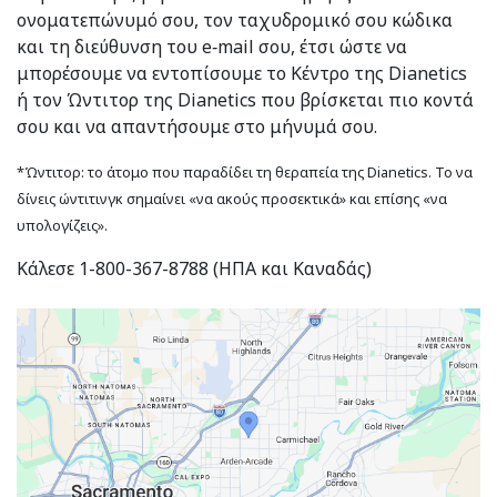
ονοματεπώνυμό σου, τον ταχυδρομικό σου κώδικα
και τη διεύθυνση του e‑mail σου, έτσι ώστε να
μπορέσουμε να εντοπίσουμε το Κέντρο της Dianetics
ή τον Ώντιτορ της Dianetics που βρίσκεται πιο κοντά
σου και να απαντήσουμε στο μήνυμά σου.
*Ώντιτορ: το άτομο που παραδίδει τη θεραπεία της Dianetics. Το να
δίνεις ώντιτινγκ σημαίνει «να ακούς προσεκτικά» και επίσης «να
υπολογίζεις».
Κάλεσε 1-800-367-8788 (ΗΠΑ και Καναδάς)