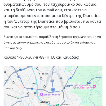
ονοματεπώνυμό σου, τον ταχυδρομικό σου κώδικα
και τη διεύθυνση του e‑mail σου, έτσι ώστε να
μπορέσουμε να εντοπίσουμε το Κέντρο της Dianetics
ή τον Ώντιτορ της Dianetics που βρίσκεται πιο κοντά
σου και να απαντήσουμε στο μήνυμά σου.
*Ώντιτορ: το άτομο που παραδίδει τη θεραπεία της Dianetics. Το να
δίνεις ώντιτινγκ σημαίνει «να ακούς προσεκτικά» και επίσης «να
υπολογίζεις».
Κάλεσε 1-800-367-8788 (ΗΠΑ και Καναδάς)