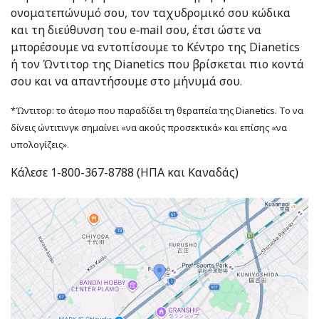
ονοματεπώνυμό σου, τον ταχυδρομικό σου κώδικα
και τη διεύθυνση του e‑mail σου, έτσι ώστε να
μπορέσουμε να εντοπίσουμε το Κέντρο της Dianetics
ή τον Ώντιτορ της Dianetics που βρίσκεται πιο κοντά
σου και να απαντήσουμε στο μήνυμά σου.
*Ώντιτορ: το άτομο που παραδίδει τη θεραπεία της Dianetics. Το να
δίνεις ώντιτινγκ σημαίνει «να ακούς προσεκτικά» και επίσης «να
υπολογίζεις».
Κάλεσε 1-800-367-8788 (ΗΠΑ και Καναδάς)