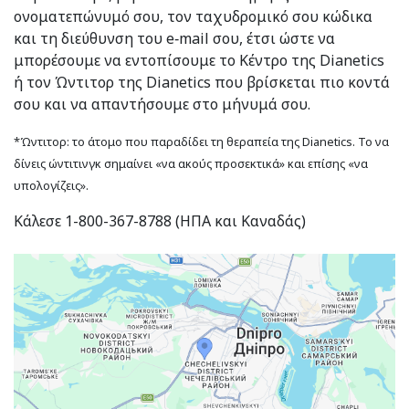
ονοματεπώνυμό σου, τον ταχυδρομικό σου κώδικα
και τη διεύθυνση του e‑mail σου, έτσι ώστε να
μπορέσουμε να εντοπίσουμε το Κέντρο της Dianetics
ή τον Ώντιτορ της Dianetics που βρίσκεται πιο κοντά
σου και να απαντήσουμε στο μήνυμά σου.
*Ώντιτορ: το άτομο που παραδίδει τη θεραπεία της Dianetics. Το να
δίνεις ώντιτινγκ σημαίνει «να ακούς προσεκτικά» και επίσης «να
υπολογίζεις».
Κάλεσε 1-800-367-8788 (ΗΠΑ και Καναδάς)