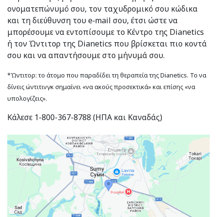
ονοματεπώνυμό σου, τον ταχυδρομικό σου κώδικα
και τη διεύθυνση του e‑mail σου, έτσι ώστε να
μπορέσουμε να εντοπίσουμε το Κέντρο της Dianetics
ή τον Ώντιτορ της Dianetics που βρίσκεται πιο κοντά
σου και να απαντήσουμε στο μήνυμά σου.
*Ώντιτορ: το άτομο που παραδίδει τη θεραπεία της Dianetics. Το να
δίνεις ώντιτινγκ σημαίνει «να ακούς προσεκτικά» και επίσης «να
υπολογίζεις».
Κάλεσε 1-800-367-8788 (ΗΠΑ και Καναδάς)