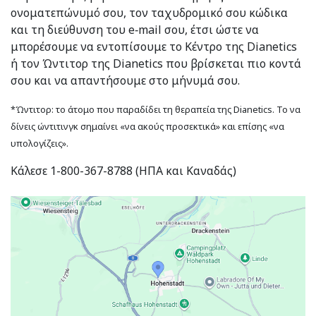
ονοματεπώνυμό σου, τον ταχυδρομικό σου κώδικα
και τη διεύθυνση του e‑mail σου, έτσι ώστε να
μπορέσουμε να εντοπίσουμε το Κέντρο της Dianetics
ή τον Ώντιτορ της Dianetics που βρίσκεται πιο κοντά
σου και να απαντήσουμε στο μήνυμά σου.
*Ώντιτορ: το άτομο που παραδίδει τη θεραπεία της Dianetics. Το να
δίνεις ώντιτινγκ σημαίνει «να ακούς προσεκτικά» και επίσης «να
υπολογίζεις».
Κάλεσε 1-800-367-8788 (ΗΠΑ και Καναδάς)