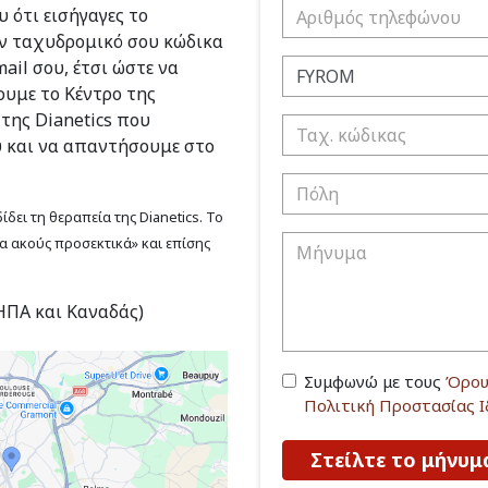
 ότι εισήγαγες το
ν ταχυδρομικό σου κώδικα
ail σου, έτσι ώστε να
υμε το Κέντρο της
 της Dianetics που
υ και να απαντήσουμε στο
δει τη θεραπεία της Dianetics. Το
να ακούς προσεκτικά» και επίσης
(ΗΠΑ και Καναδάς)
Συμφωνώ με τους
Όρου
Πολιτική Προστασίας 
Στείλτε το μήνυμ