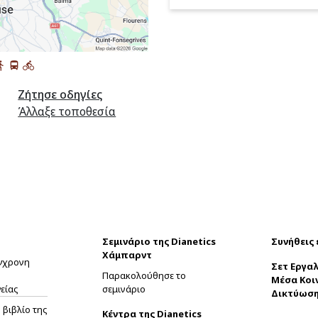
Ζήτησε οδηγίες
Άλλαξε τοποθεσία
Σεμινάριο της Dianetics
Συνήθεις
Χάμπαρντ
ύγχρονη
Σετ Εργαλ
Παρακολούθησε το
Μέσα Κοι
είας
σεμινάριο
Δικτύωσ
βιβλίο της
Κέντρα της Dianetics