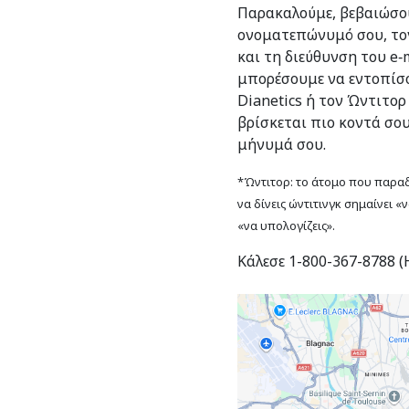
Παρακαλούμε, βεβαιώσου
ονοματεπώνυμό σου, το
και τη διεύθυνση του e‑m
μπορέσουμε να εντοπίσο
Dianetics ή τον Ώντιτορ
βρίσκεται πιο κοντά σο
μήνυμά σου.
*Ώντιτορ: το άτομο που παραδί
να δίνεις ώντιτινγκ σημαίνει «
«να υπολογίζεις».
Κάλεσε 1-800-367-8788 