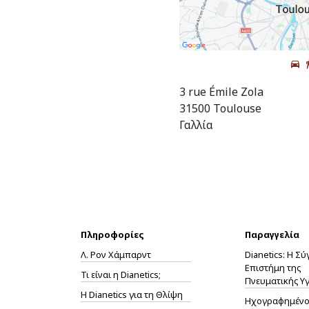
3 rue Émile Zola
31500 Toulouse
Γαλλία
Πληροφορίες
Παραγγελία
Λ. Ρον Χάμπαρντ
Dianetics: Η Σ
Επιστήμη της
Τι είναι η Dianetics;
Πνευματικής Υγ
Η
Dianetics
για τη Θλίψη
Ηχογραφημένο 