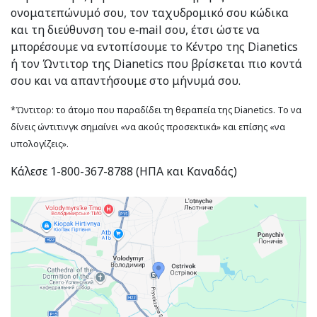
ονοματεπώνυμό σου, τον ταχυδρομικό σου κώδικα
και τη διεύθυνση του e‑mail σου, έτσι ώστε να
μπορέσουμε να εντοπίσουμε το Κέντρο της Dianetics
ή τον Ώντιτορ της Dianetics που βρίσκεται πιο κοντά
σου και να απαντήσουμε στο μήνυμά σου.
*Ώντιτορ: το άτομο που παραδίδει τη θεραπεία της Dianetics. Το να
δίνεις ώντιτινγκ σημαίνει «να ακούς προσεκτικά» και επίσης «να
υπολογίζεις».
Κάλεσε 1-800-367-8788 (ΗΠΑ και Καναδάς)