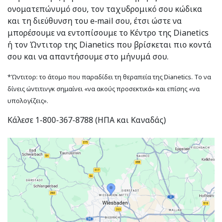
ονοματεπώνυμό σου, τον ταχυδρομικό σου κώδικα
και τη διεύθυνση του e‑mail σου, έτσι ώστε να
μπορέσουμε να εντοπίσουμε το Κέντρο της Dianetics
ή τον Ώντιτορ της Dianetics που βρίσκεται πιο κοντά
σου και να απαντήσουμε στο μήνυμά σου.
*Ώντιτορ: το άτομο που παραδίδει τη θεραπεία της Dianetics. Το να
δίνεις ώντιτινγκ σημαίνει «να ακούς προσεκτικά» και επίσης «να
υπολογίζεις».
Κάλεσε 1-800-367-8788 (ΗΠΑ και Καναδάς)