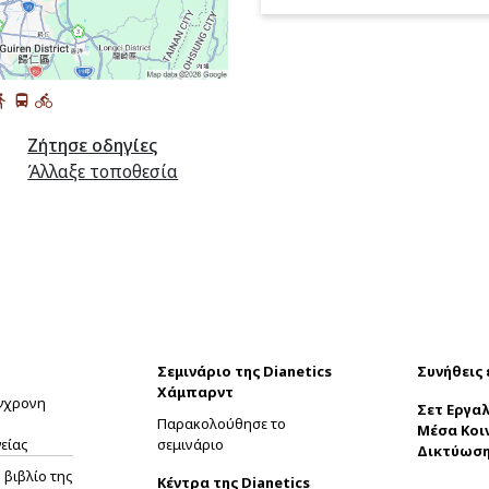
Ζήτησε οδηγίες
Άλλαξε τοποθεσία
Σεμινάριο της Dianetics
Συνήθεις
Χάμπαρντ
ύγχρονη
Σετ Εργαλ
Παρακολούθησε το
Μέσα Κοι
είας
σεμινάριο
Δικτύωσ
βιβλίο της
Κέντρα της Dianetics