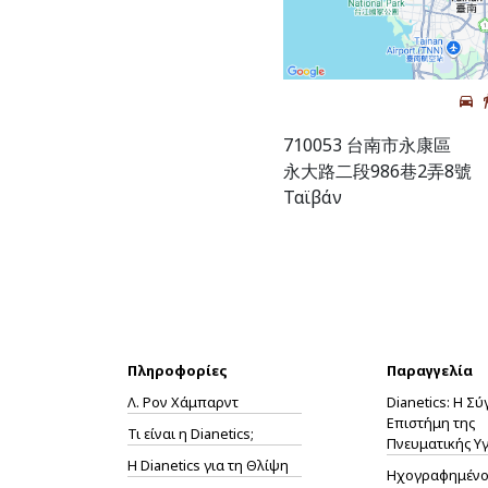
710053 台南市永康區
永大路二段986巷2弄8號
Ταϊβάν
Πληροφορίες
Παραγγελία
Λ. Ρον Χάμπαρντ
Dianetics: Η Σ
Επιστήμη της
Τι είναι η Dianetics;
Πνευματικής Υγ
Η
Dianetics
για τη Θλίψη
Ηχογραφημένο 