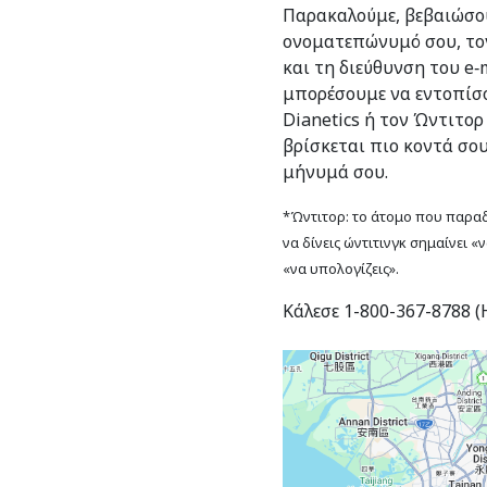
Παρακαλούμε, βεβαιώσου
ονοματεπώνυμό σου, το
και τη διεύθυνση του e‑m
μπορέσουμε να εντοπίσο
Dianetics ή τον Ώντιτορ
βρίσκεται πιο κοντά σο
μήνυμά σου.
*Ώντιτορ: το άτομο που παραδί
να δίνεις ώντιτινγκ σημαίνει «
«να υπολογίζεις».
Κάλεσε 1-800-367-8788 