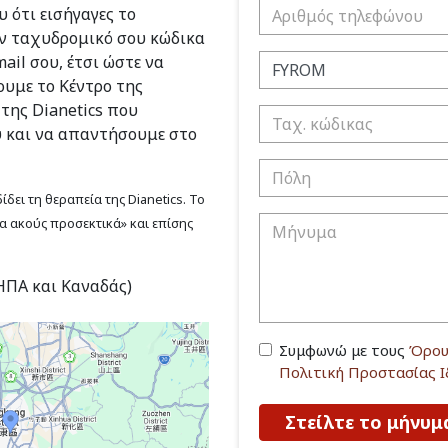
 ότι εισήγαγες το
ν ταχυδρομικό σου κώδικα
ail σου, έτσι ώστε να
υμε το Κέντρο της
 της Dianetics που
υ και να απαντήσουμε στο
δει τη θεραπεία της Dianetics. Το
να ακούς προσεκτικά» και επίσης
(ΗΠΑ και Καναδάς)
Συμφωνώ με τους
Όρου
Πολιτική Προστασίας 
Στείλτε το μήνυμ