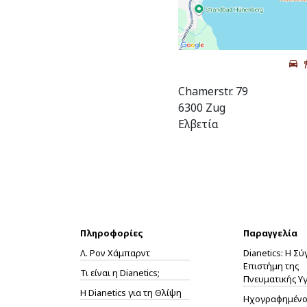
Chamerstr. 79
6300 Zug
Ελβετία
Πληροφορίες
Παραγγελία
Λ. Ρον Χάμπαρντ
Dianetics: Η Σ
Επιστήμη της
Τι είναι η Dianetics;
Πνευματικής Υγ
Η
Dianetics
για τη Θλίψη
Ηχογραφημένο 