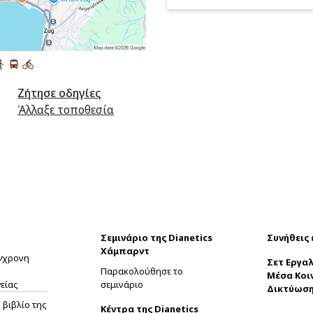
Ζήτησε οδηγίες
Άλλαξε τοποθεσία
Σεμινάριο της Dianetics
Συνήθεις
Χάμπαρντ
ύγχρονη
Σετ Εργαλ
Παρακολούθησε το
Μέσα Κοι
είας
σεμινάριο
Δικτύωσ
βιβλίο της
Κέντρα της Dianetics