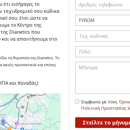
 ότι εισήγαγες το
ν ταχυδρομικό σου κώδικα
ail σου, έτσι ώστε να
υμε το Κέντρο της
 της Dianetics που
υ και να απαντήσουμε στο
δει τη θεραπεία της Dianetics. Το
να ακούς προσεκτικά» και επίσης
(ΗΠΑ και Καναδάς)
Συμφωνώ με τους
Όρου
Πολιτική Προστασίας 
Στείλτε το μήνυμ