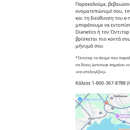
Παρακαλούμε, βεβαιώσου
ονοματεπώνυμό σου, το
και τη διεύθυνση του e‑m
μπορέσουμε να εντοπίσο
Dianetics ή τον Ώντιτορ
βρίσκεται πιο κοντά σο
μήνυμά σου.
*Ώντιτορ: το άτομο που παραδί
να δίνεις ώντιτινγκ σημαίνει «
«να υπολογίζεις».
Κάλεσε 1-800-367-8788 