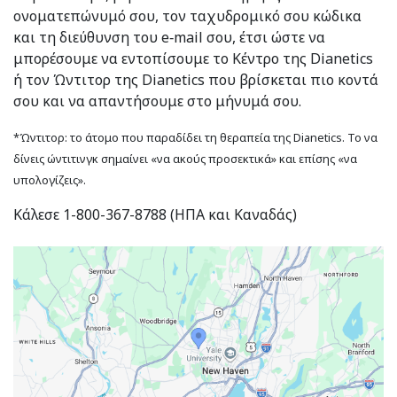
ονοματεπώνυμό σου, τον ταχυδρομικό σου κώδικα
και τη διεύθυνση του e‑mail σου, έτσι ώστε να
μπορέσουμε να εντοπίσουμε το Κέντρο της Dianetics
ή τον Ώντιτορ της Dianetics που βρίσκεται πιο κοντά
σου και να απαντήσουμε στο μήνυμά σου.
*Ώντιτορ: το άτομο που παραδίδει τη θεραπεία της Dianetics. Το να
δίνεις ώντιτινγκ σημαίνει «να ακούς προσεκτικά» και επίσης «να
υπολογίζεις».
Κάλεσε 1-800-367-8788 (ΗΠΑ και Καναδάς)