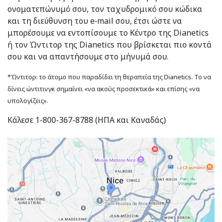
ονοματεπώνυμό σου, τον ταχυδρομικό σου κώδικα
και τη διεύθυνση του e‑mail σου, έτσι ώστε να
μπορέσουμε να εντοπίσουμε το Κέντρο της Dianetics
ή τον Ώντιτορ της Dianetics που βρίσκεται πιο κοντά
σου και να απαντήσουμε στο μήνυμά σου.
*Ώντιτορ: το άτομο που παραδίδει τη θεραπεία της Dianetics. Το να
δίνεις ώντιτινγκ σημαίνει «να ακούς προσεκτικά» και επίσης «να
υπολογίζεις».
Κάλεσε 1-800-367-8788 (ΗΠΑ και Καναδάς)