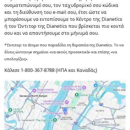
ονοματεπώνυμό σου, τον ταχυδρομικό σου κώδικα
και τη διεύθυνση του e‑mail σου, έτσι ώστε να
μπορέσουμε να εντοπίσουμε το Κέντρο της Dianetics
ή τον Ώντιτορ της Dianetics που βρίσκεται πιο κοντά
σου και να απαντήσουμε στο μήνυμά σου.
*Ώντιτορ: το άτομο που παραδίδει τη θεραπεία της Dianetics. Το να
δίνεις ώντιτινγκ σημαίνει «να ακούς προσεκτικά» και επίσης «να
υπολογίζεις».
Κάλεσε 1-800-367-8788 (ΗΠΑ και Καναδάς)