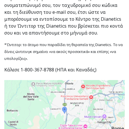
ονοματεπώνυμό σου, τον ταχυδρομικό σου κώδικα
και τη διεύθυνση του e‑mail σου, έτσι ώστε να
μπορέσουμε να εντοπίσουμε το Κέντρο της Dianetics
ή τον Ώντιτορ της Dianetics που βρίσκεται πιο κοντά
σου και να απαντήσουμε στο μήνυμά σου.
*Ώντιτορ: το άτομο που παραδίδει τη θεραπεία της Dianetics. Το να
δίνεις ώντιτινγκ σημαίνει «να ακούς προσεκτικά» και επίσης «να
υπολογίζεις».
Κάλεσε 1-800-367-8788 (ΗΠΑ και Καναδάς)