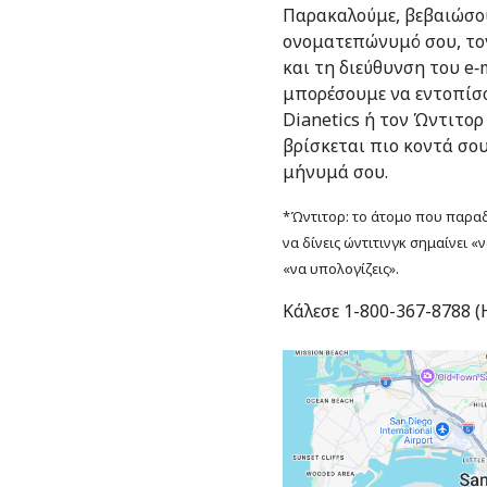
Παρακαλούμε, βεβαιώσου
ονοματεπώνυμό σου, το
και τη διεύθυνση του e‑m
μπορέσουμε να εντοπίσο
Dianetics ή τον Ώντιτορ
βρίσκεται πιο κοντά σο
μήνυμά σου.
*Ώντιτορ: το άτομο που παραδί
να δίνεις ώντιτινγκ σημαίνει «
«να υπολογίζεις».
Κάλεσε 1-800-367-8788 