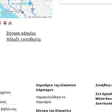
Ζήτησε οδηγίες
Άλλαξε τοποθεσία
Σεμινάριο της Dianetics
Συνήθεις
Χάμπαρντ
ύγχρονη
Σετ Εργαλ
Παρακολούθησε το
Μέσα Κοι
είας
σεμινάριο
Δικτύωσ
βιβλίο της
Κέντρα της Dianetics