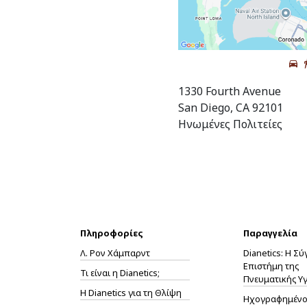
1330 Fourth Avenue
San Diego, CA 92101
Ηνωμένες Πολιτείες
Πληροφορίες
Παραγγελία
Λ. Ρον Χάμπαρντ
Dianetics: Η Σ
Επιστήμη της
Τι είναι η Dianetics;
Πνευματικής Υγ
Η
Dianetics
για τη Θλίψη
Ηχογραφημένο 