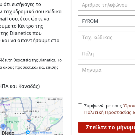
 ότι εισήγαγες το
ν ταχυδρομικό σου κώδικα
ail σου, έτσι ώστε να
υμε το Κέντρο της
 της Dianetics που
υ και να απαντήσουμε στο
δει τη θεραπεία της Dianetics. Το
να ακούς προσεκτικά» και επίσης
(ΗΠΑ και Καναδάς)
Συμφωνώ με τους
Όρου
Πολιτική Προστασίας 
Στείλτε το μήνυμ