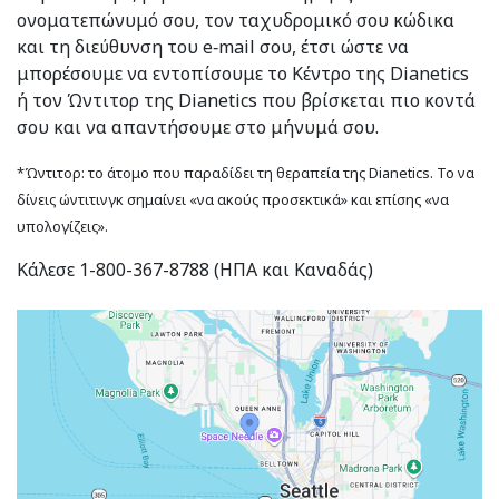
ονοματεπώνυμό σου, τον ταχυδρομικό σου κώδικα
και τη διεύθυνση του e‑mail σου, έτσι ώστε να
μπορέσουμε να εντοπίσουμε το Κέντρο της Dianetics
ή τον Ώντιτορ της Dianetics που βρίσκεται πιο κοντά
σου και να απαντήσουμε στο μήνυμά σου.
*Ώντιτορ: το άτομο που παραδίδει τη θεραπεία της Dianetics. Το να
δίνεις ώντιτινγκ σημαίνει «να ακούς προσεκτικά» και επίσης «να
υπολογίζεις».
Κάλεσε 1-800-367-8788 (ΗΠΑ και Καναδάς)