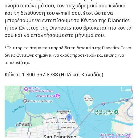
ονοματεπώνυμό σου, τον ταχυδρομικό σου κώδικα
και τη διεύθυνση του e‑mail σου, έτσι ώστε να
μπορέσουμε να εντοπίσουμε το Κέντρο της Dianetics
ή τον Ώντιτορ της Dianetics που βρίσκεται πιο κοντά
σου και να απαντήσουμε στο μήνυμά σου.
*Ώντιτορ: το άτομο που παραδίδει τη θεραπεία της Dianetics. Το να
δίνεις ώντιτινγκ σημαίνει «να ακούς προσεκτικά» και επίσης «να
υπολογίζεις».
Κάλεσε 1-800-367-8788 (ΗΠΑ και Καναδάς)