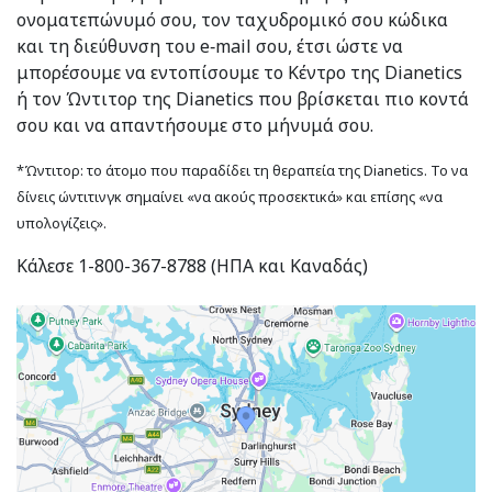
ονοματεπώνυμό σου, τον ταχυδρομικό σου κώδικα
και τη διεύθυνση του e‑mail σου, έτσι ώστε να
μπορέσουμε να εντοπίσουμε το Κέντρο της Dianetics
ή τον Ώντιτορ της Dianetics που βρίσκεται πιο κοντά
σου και να απαντήσουμε στο μήνυμά σου.
*Ώντιτορ: το άτομο που παραδίδει τη θεραπεία της Dianetics. Το να
δίνεις ώντιτινγκ σημαίνει «να ακούς προσεκτικά» και επίσης «να
υπολογίζεις».
Κάλεσε 1-800-367-8788 (ΗΠΑ και Καναδάς)