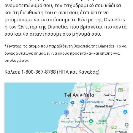
ονοματεπώνυμό σου, τον ταχυδρομικό σου κώδικα
και τη διεύθυνση του e‑mail σου, έτσι ώστε να
μπορέσουμε να εντοπίσουμε το Κέντρο της Dianetics
ή τον Ώντιτορ της Dianetics που βρίσκεται πιο κοντά
σου και να απαντήσουμε στο μήνυμά σου.
*Ώντιτορ: το άτομο που παραδίδει τη θεραπεία της Dianetics. Το να
δίνεις ώντιτινγκ σημαίνει «να ακούς προσεκτικά» και επίσης «να
υπολογίζεις».
Κάλεσε 1-800-367-8788 (ΗΠΑ και Καναδάς)