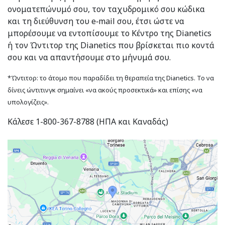
ονοματεπώνυμό σου, τον ταχυδρομικό σου κώδικα
και τη διεύθυνση του e‑mail σου, έτσι ώστε να
μπορέσουμε να εντοπίσουμε το Κέντρο της Dianetics
ή τον Ώντιτορ της Dianetics που βρίσκεται πιο κοντά
σου και να απαντήσουμε στο μήνυμά σου.
*Ώντιτορ: το άτομο που παραδίδει τη θεραπεία της Dianetics. Το να
δίνεις ώντιτινγκ σημαίνει «να ακούς προσεκτικά» και επίσης «να
υπολογίζεις».
Κάλεσε 1-800-367-8788 (ΗΠΑ και Καναδάς)