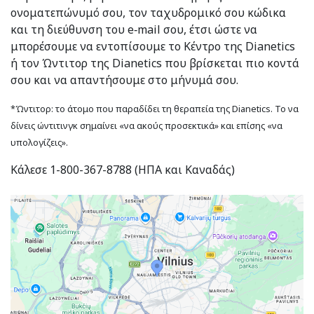
ονοματεπώνυμό σου, τον ταχυδρομικό σου κώδικα
και τη διεύθυνση του e‑mail σου, έτσι ώστε να
μπορέσουμε να εντοπίσουμε το Κέντρο της Dianetics
ή τον Ώντιτορ της Dianetics που βρίσκεται πιο κοντά
σου και να απαντήσουμε στο μήνυμά σου.
*Ώντιτορ: το άτομο που παραδίδει τη θεραπεία της Dianetics. Το να
δίνεις ώντιτινγκ σημαίνει «να ακούς προσεκτικά» και επίσης «να
υπολογίζεις».
Κάλεσε 1-800-367-8788 (ΗΠΑ και Καναδάς)