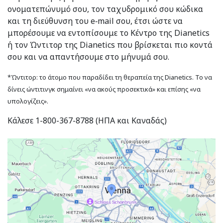
ονοματεπώνυμό σου, τον ταχυδρομικό σου κώδικα
και τη διεύθυνση του e‑mail σου, έτσι ώστε να
μπορέσουμε να εντοπίσουμε το Κέντρο της Dianetics
ή τον Ώντιτορ της Dianetics που βρίσκεται πιο κοντά
σου και να απαντήσουμε στο μήνυμά σου.
*Ώντιτορ: το άτομο που παραδίδει τη θεραπεία της Dianetics. Το να
δίνεις ώντιτινγκ σημαίνει «να ακούς προσεκτικά» και επίσης «να
υπολογίζεις».
Κάλεσε 1-800-367-8788 (ΗΠΑ και Καναδάς)