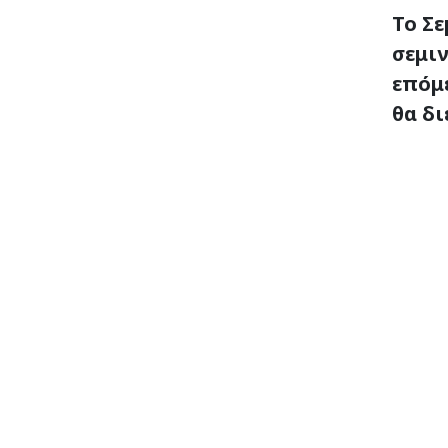
Το Σε
σεμιν
επόμ
θα δι