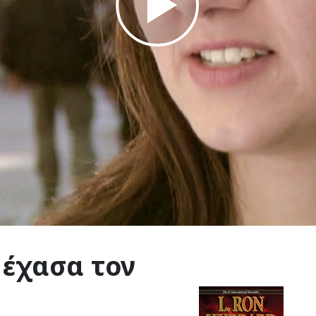
Play
Video
α
έχασα τον