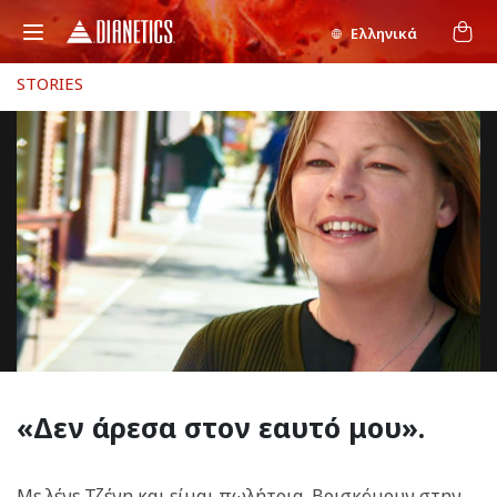
Ελληνικά
STORIES
«Δεν
άρεσα στον εαυτό μου».
Με λένε Τζένη και είμαι πωλήτρια. Βρισκόμουν στην