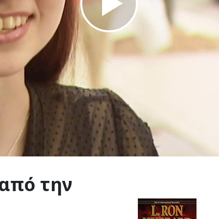
Play
Video
 από
την