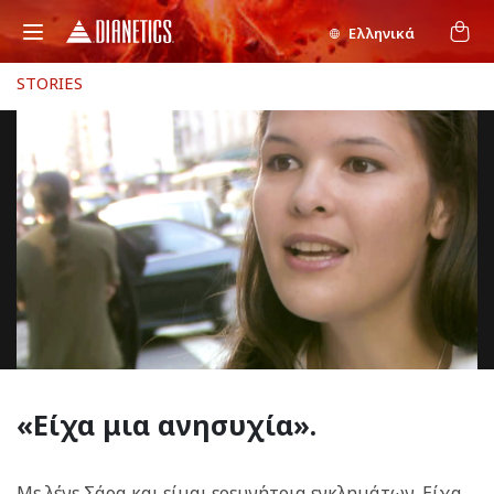
Ελληνικά
STORIES
«Είχα
μια ανησυχία».
Με λένε Σάρα και είμαι ερευνήτρια εγκλημάτων. Είχα